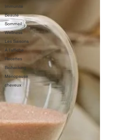
Immunité
Beauté
Sommeil
Wellness
Les Saisons
À l'affiche
Recettes
Biohacking
Ménopause
cheveux