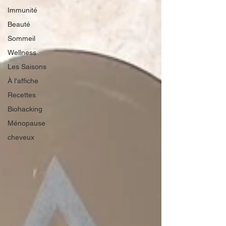
Immunité
Beauté
Sommeil
Wellness
Les Saisons
À l'affiche
Recettes
Biohacking
Ménopause
cheveux