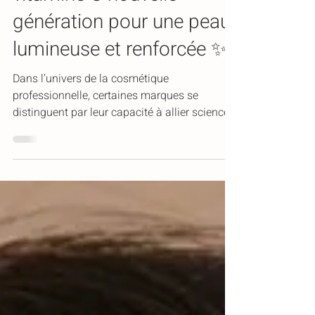
vitamine C nouvelle
génération pour une peau
lumineuse et renforcée ✨
Dans l’univers de la cosmétique
professionnelle, certaines marques se
distinguent par leur capacité à allier science,
efficacité clinique et innovation. C’est
précisément le cas d’Arkana, laboratoire
dermo-cosmétique européen reconnu, et plus
particulièrement sa gamme C-Glow, devenue
une référence pour raviver l’éclat de la peau,
lutter contre le stress oxydatif et soutenir le
capital jeunesse cutané.