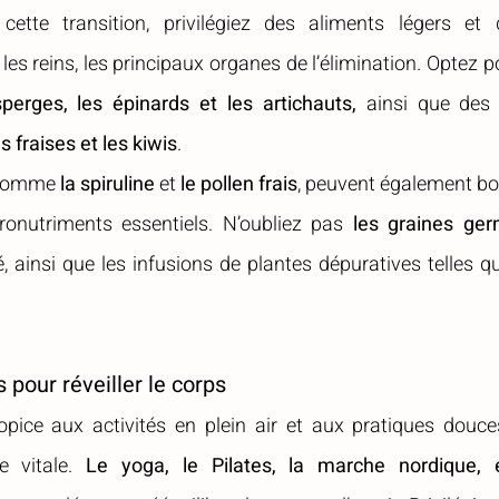
tte transition, privilégiez des aliments légers et dé
t les reins, les principaux organes de l’élimination. Optez 
perges, les épinards et les artichauts,
 ainsi que des f
es fraises et les kiwis
.
 comme 
la spiruline
 et 
le pollen frais
, peuvent également bo
ronutriments essentiels. N’oubliez pas 
les graines ge
é, ainsi que les infusions de plantes dépuratives telles q
 pour réveiller le corps
pice aux activités en plein air et aux pratiques douces
e vitale. 
Le yoga, le Pilates, la marche nordique, e