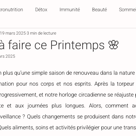
ronutrition
Détox
Immunité
Beauté
Sommei
19 mars 2025
3 min de lecture
Recettes
Biohacking
Ménopause
cheveux
 à faire ce Printemps 🌸
rs 2025
 plus qu’une simple saison de renouveau dans la nature :
ation pour nos corps et nos esprits. Après la torpeur de
rogressivement, et notre horloge circadienne se réajuste 
nte et aux journées plus longues. Alors, comment a
veillance ? Quels changements se produisent dans notre
uels aliments, soins et activités privilégier pour une trans