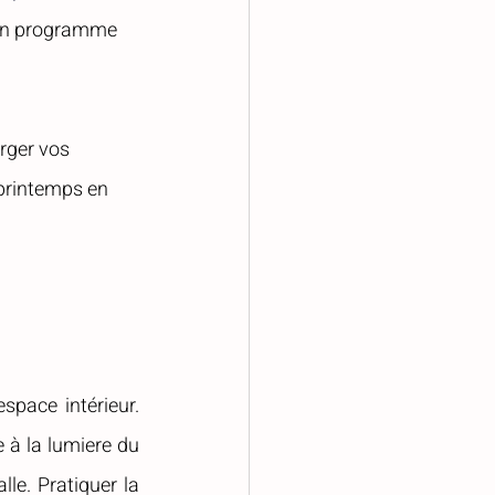
on programme 
rger vos 
 printemps en 
pace intérieur. 
e à la lumiere du 
matin, écouter les sons environnants et ressentir l’énergie nouvelle qui s’installe. Pratiquer la 