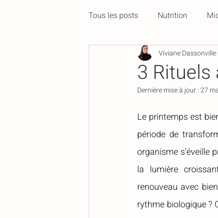
Tous les posts
Nutrition
Mic
Viviane Dassonville
Les Saisons
À l'affiche
3 Rituels
Dernière mise à jour :
27 ma
Le printemps est bien
période de transform
organisme s’éveille p
la lumière croissa
renouveau avec bien
rythme biologique ? Q