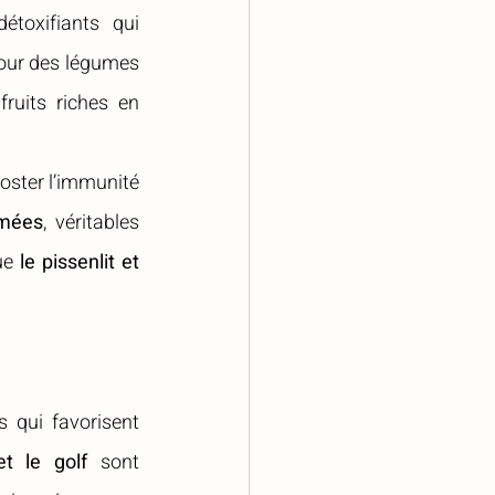
toxifiants qui 
pour des légumes 
ruits riches en 
oster l’immunité 
rmées
, véritables 
ue 
le pissenlit et 
 qui favorisent 
t le golf
 sont 