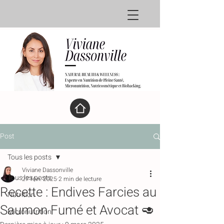
Post
Tous les posts
Viviane Dassonville
Tous les posts
27 févr. 2025
2 min de lecture
Recette : Endives Farcies au
Nutrition
Saumon Fumé et Avocat 🥑
Micronutrition