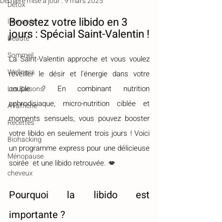
Dernière mise à jour :
9 mars 2025
Détox
Boostez votre libido en 3 
Immunité
jours : Spécial Saint-Valentin !
Beauté
Sommeil
La Saint-Valentin approche et vous voulez 
Wellness
réveiller le désir et l’énergie dans votre 
couple ? En combinant nutrition 
Les Saisons
aphrodisiaque, micro-nutrition ciblée et 
À l'affiche
moments sensuels, vous pouvez booster 
Recettes
votre libido en seulement trois jours ! Voici 
Biohacking
un programme express pour une délicieuse 
Ménopause
soirée  et une libido retrouvée. 💋
cheveux
Pourquoi la libido est 
importante ?