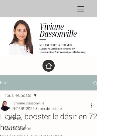
Post
Tous les posts
Viviane Dassonville
Tous les posts
10 févr. 2025
3 min de lecture
Libido, booster le désir en 72
Nutrition
heures !
Micronutrition