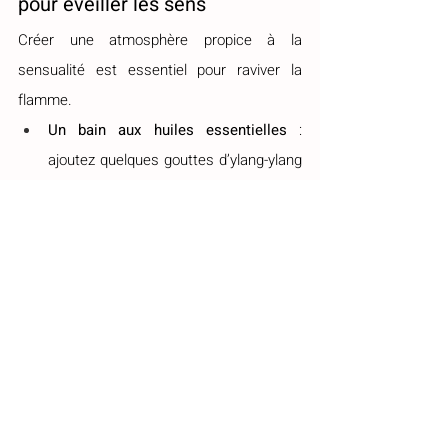
pour éveiller les sens
Créer une atmosphère propice à la 
sensualité est essentiel pour raviver la 
flamme.
Un bain aux huiles essentielles
 : 
ajoutez quelques gouttes d’ylang-ylang 
et de bois de santal pour une 
ambiance enivrante.
Un massage aux huiles chaudes
 : 
parfait pour détendre et éveiller le 
désir.
Un dîner aphrodisiaque
 : privilégiez les 
huîtres, l’avocat, le chocolat et un verre 
de vin rouge pour sublimer l’ambiance.
Une playlist envoûtante
 : sélectionnez 