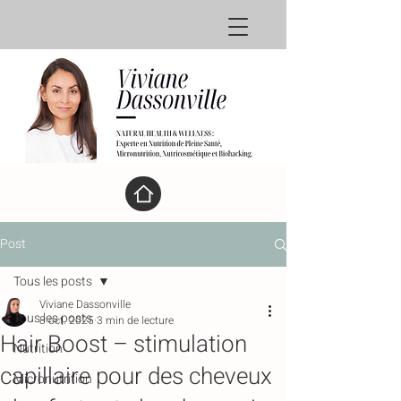
Post
Tous les posts
Viviane Dassonville
Tous les posts
8 oct. 2025
3 min de lecture
Hair Boost – stimulation
Nutrition
capillaire pour des cheveux
Micronutrition