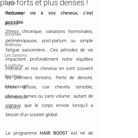
plus forts et plus denses !
Détox
Redonner vie à vos cheveux, c’est 
Immunité
possible.
Beauté
Stress chronique, variations hormonales, 
Sommeil
périménopause, post-partum ou simple 
Wellness
fatigue saisonnière… Ces périodes de vie 
Les Saisons
impactent profondément notre équilibre 
À l'affiche
intérieur, et nos cheveux en sont souvent 
Recettes
les premiers témoins. Perte de densité, 
Biohacking
chute diffuse, cuir chevelu sensible, 
cheveux ternes ou sans volume : autant de 
Ménopause
signaux que le corps envoie lorsqu’il a 
cheveux
besoin d’un soutien global. 
Le programme 
HAIR BOOST
 est né de 