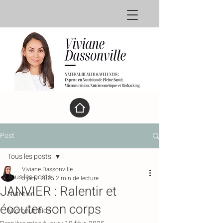
Post
Tous les posts
Viviane Dassonville
Tous les posts
5 janv. 2025
2 min de lecture
JANVIER : Ralentir et
Nutrition
écouter son corps
Micronutrition