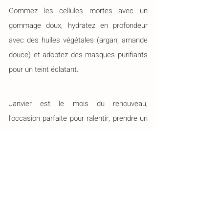
Gommez les cellules mortes avec un 
gommage doux, hydratez en profondeur 
avec des huiles végétales (argan, amande 
douce) et adoptez des masques purifiants 
pour un teint éclatant.
Janvier est le mois du renouveau, 
l’occasion parfaite pour ralentir, prendre un 
bain chaud, écouter son corps et lui 
apporter ce dont il a besoin. En adoptant 
ces gestes simples, vous commencerez 
l’année en pleine forme et avec un esprit 
apaisé.