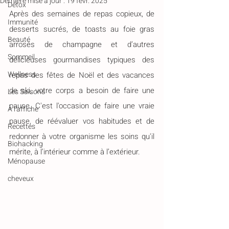
Dernière mise à jour :
19 févr. 2025
Détox
Après des semaines de repas copieux, de 
Immunité
desserts sucrés, de toasts au foie gras 
Beauté
arrosés de champagne et d’autres 
Sommeil
délicieuses gourmandises typiques des 
Wellness
repas des fêtes de Noël et des vacances 
de ski, votre corps a besoin de faire une
Les Saisons
pause.
 C'est l'occasion de faire une vraie 
À l'affiche
pause, de réévaluer vos habitudes et de 
Recettes
redonner à votre organisme les soins qu'il 
Biohacking
mérite, à l’intérieur comme à l’extérieur.
Ménopause
cheveux