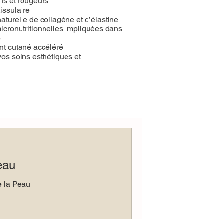
ns et rougeurs
tissulaire
aturelle de collagène et d’élastine
icronutritionnelles impliquées dans
e
ent cutané accéléré
vos soins esthétiques et
eau
e la Peau