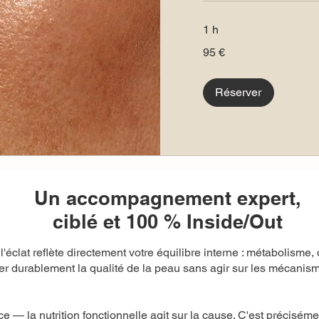
1 h
95
95 €
euros
Réserver
Un accompagnement expert,
ciblé et 100 % Inside/Out
'éclat reflète directement votre équilibre interne : métabolisme,
iter durablement la qualité de la peau sans agir sur les mécanis
 — la nutrition fonctionnelle agit sur la cause. C'est préciséme