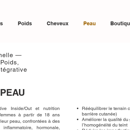
ns
Poids
Cheveux
Peau
Boutiq
nnelle —
 Poids,
tégrative
 PEAU
ive Inside/Out et nutrition
Rééquilibrer le terrain 
barrière cutanée)
s femmes à partir de 18 ans
Améliorer la qualité du 
 leur peau, confrontées à des
l’homogénéité du teint
e inflammatoire, hormonale,