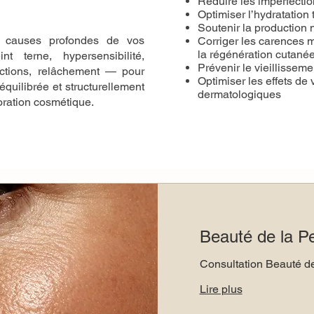
Réduire les imperfectio
Optimiser l’hydratation 
Soutenir la production n
les causes profondes de vos
Corriger les carences m
la régénération cutané
t terne, hypersensibilité,
Prévenir le vieillissem
fections, relâchement — pour
Optimiser les effets de 
équilibrée et structurellement
dermatologiques
oration cosmétique.
Beauté de la P
Consultation Beauté d
Lire plus