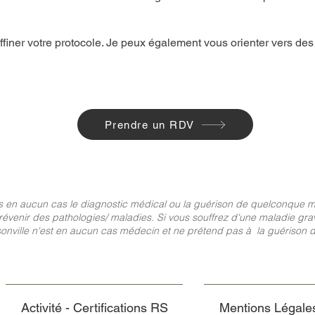
ffiner votre protocole. Je peux également vous orienter vers de
Prendre un RDV
s en aucun cas le diagnostic médical ou la guérison de quelconque ma
 prévenir des pathologies/ maladies. Si vous souffrez d'une maladie gra
onville n'est en aucun cas médecin et ne prétend pas à la guérison 
Activité - Certifications RS
Mentions Légale