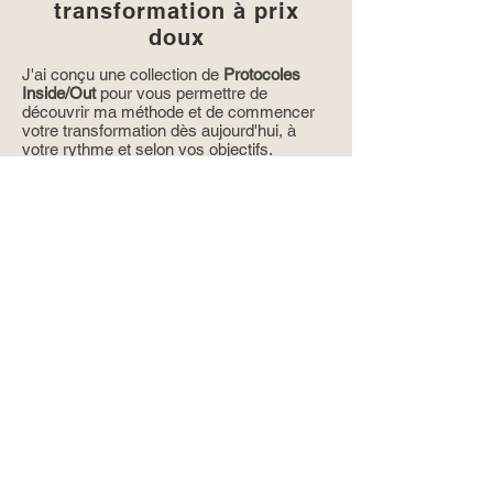
transformation à prix
doux
J'ai conçu une collection de
Protocoles
Inside/Out
pour vous permettre de
découvrir ma méthode et de commencer
votre transformation dès aujourd'hui, à
votre rythme et selon vos objectifs.
Détox, Perte de Poids, Santé Capillaire ou
Beauté de la Peau
: chaque e-Book
combine nutrition fonctionnelle et stratégie
de biohacking métabolique pour des
résultats concrets en quelques semaines
seulement.
Découvrir les e-books
Témoignages :