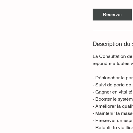
m
i
Réserver
n
Description du 
La Consultation de 
répondre à toutes vo
- Déclencher la per
- Suivi de perte de
- Gagner en vitalité
- Booster le systè
- Améliorer la qual
- Maintenir la mas
- Préserver un espri
- Ralentir le vieil