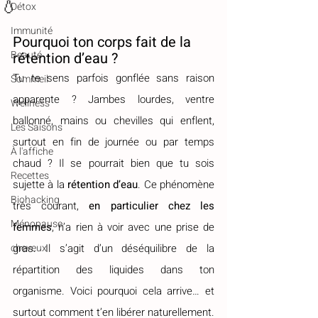
💧
Détox
Immunité
Pourquoi ton corps fait de la 
Beauté
rétention d’eau ?
Tu te sens parfois gonflée sans raison 
Sommeil
apparente ? Jambes lourdes, ventre 
Wellness
ballonné, mains ou chevilles qui enflent, 
Les Saisons
surtout en fin de journée ou par temps 
À l'affiche
chaud ? Il se pourrait bien que tu sois 
Recettes
sujette à la 
rétention d’eau
. Ce phénomène 
Biohacking
très courant, 
en particulier chez les 
Ménopause
femmes
, n’a rien à voir avec une prise de 
cheveux
gras. Il s’agit d’un déséquilibre de la 
répartition des liquides dans ton 
organisme. Voici pourquoi cela arrive… et 
surtout comment t’en libérer naturellement.