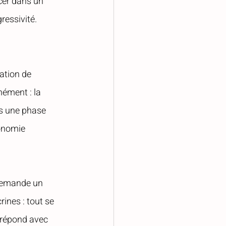
cer dans un 
ressivité.
ation de 
ément : la 
ns une phase 
onomie 
 demande un 
ines : tout se 
 répond avec 