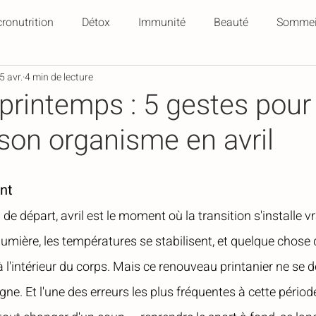
ronutrition
Détox
Immunité
Beauté
Sommei
5 avr.
4 min de lecture
Recettes
Biohacking
Ménopause
cheveux
printemps : 5 gestes pour
 son organisme en avril
ant
l de départ, avril est le moment où la transition s'installe v
umière, les températures se stabilisent, et quelque chose d
l'intérieur du corps. Mais ce renouveau printanier ne se dé
ne. Et l'une des erreurs les plus fréquentes à cette période