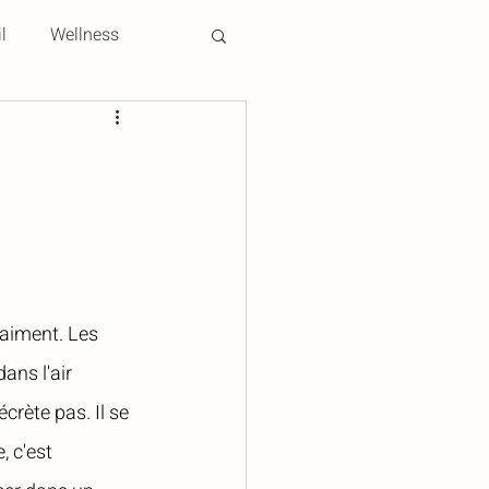
l
Wellness
raiment. Les 
ans l'air 
crète pas. Il se 
, c'est 