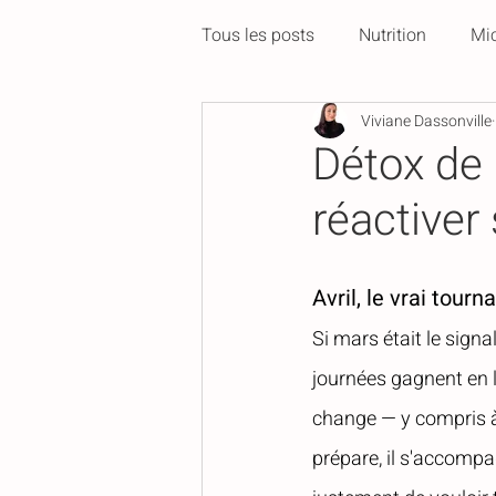
Tous les posts
Nutrition
Mic
Viviane Dassonville
Les Saisons
À l'affiche
Détox de 
réactiver
Avril, le vrai tourn
Si mars était le signa
journées gagnent en l
change — y compris à 
prépare, il s'accompag