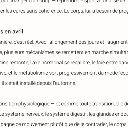
tout changer d'un coup — reprendre le sport à fond, se lan
er les cures sans cohérence. Le corps, lui, a besoin de prog
s en avril
nière, c'est réel. Avec l'allongement des jours et l'augment
se, plusieurs mécanismes se remettent en marche simultan
ine remonte, l'axe hormonal se recalibre, le foie entre da
ctive, et le métabolisme sort progressivement du mode "éc
il s'était installé depuis l'automne.
ansition physiologique — et comme toute transition, elle
e système nerveux, le système digestif, les glandes endocr
mpagne ce mouvement plutôt que de le contrarier, le corps