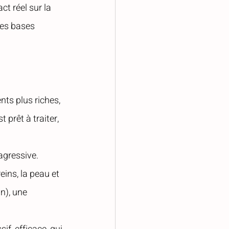
t réel sur la 
les bases 
ents plus riches, 
prêt à traiter, 
agressive.
eins, la peau et 
n), une 