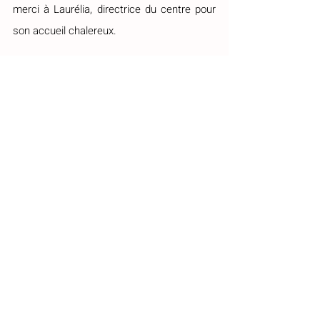
merci à Laurélia, directrice du centre pour 
son accueil chalereux. 
Le soin Collagène Boost 
est idéal pour 
accompagner mon programme 
Summer 
Skin Glow
, 
tout en prennant soin de votre 
visage de manière holistique. C’est une 
expérience de 
bien-être totale
 que je 
recommande vivement à toute personne 
en quête de 
beauté
 et de 
super glow. 
Réservez votre visite et vos soins 
La 
Petite Maison Coquette
https://www.lapetitemaisoncoquette.com
2 Pl. de la Mairie, 92430 Marnes-la-
Coquette