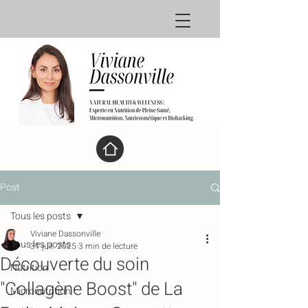
Post
Tous les posts
Viviane Dassonville
Tous les posts
31 juil. 2025
3 min de lecture
Découverte du soin
Nutrition
"Collagène Boost" de La
Micronutrition