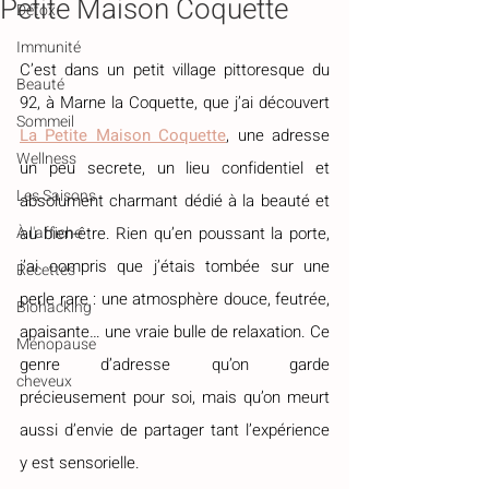
Petite Maison Coquette
Détox
Immunité
C’est dans un petit village pittoresque du 
Beauté
92, à Marne la Coquette, que j’ai découvert 
Sommeil
La Petite Maison Coquette
, une adresse 
Wellness
un peu secrete, un lieu confidentiel et 
Les Saisons
absolument charmant dédié à la beauté et 
À l'affiche
au bien-être. Rien qu’en poussant la porte, 
j’ai compris que j’étais tombée sur une 
Recettes
perle rare : une atmosphère douce, feutrée, 
Biohacking
apaisante… une vraie bulle de relaxation. Ce 
Ménopause
genre d’adresse qu’on garde 
cheveux
précieusement pour soi, mais qu’on meurt 
aussi d’envie de partager tant l’expérience 
y est sensorielle.