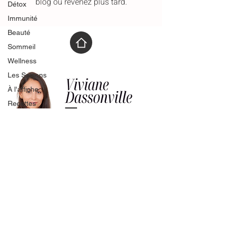
blog ou revenez plus tard.
Détox
Immunité
Beauté
Sommeil
Wellness
Les Saisons
À l'affiche
Recettes
Biohacking
Ménopause
cheveux
À Propos
Activité-Certifications RS
Mentions Légales
CGV