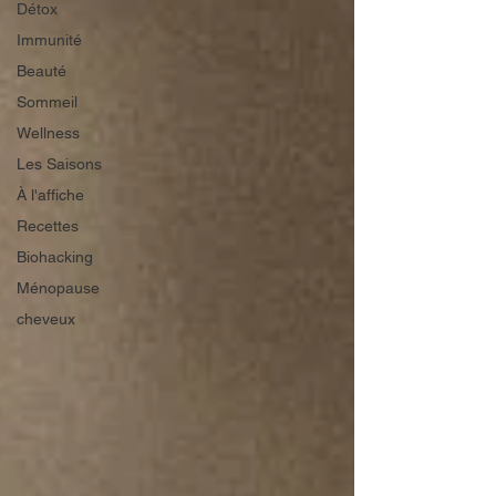
Détox
Immunité
Beauté
Sommeil
Wellness
Les Saisons
À l'affiche
Recettes
Biohacking
Ménopause
cheveux