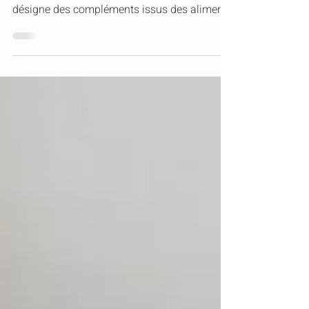
C’est quoi, les nutraceutiques ? né de la
fusion entre nutrition et pharmaceutique,
désigne des compléments issus des aliments
(plantes, minéraux, acides aminés,
vitamines...) dont l’action a été concentrée et
standardisée pour optimiser la santé. Les
complexes détox et hépatiques Terravita
associent des plantes actives et des
nutraceutiques hautement biodisponibles
pour soutenir le foie, éliminer les toxines et
restaurer l’énergie cellulaire.